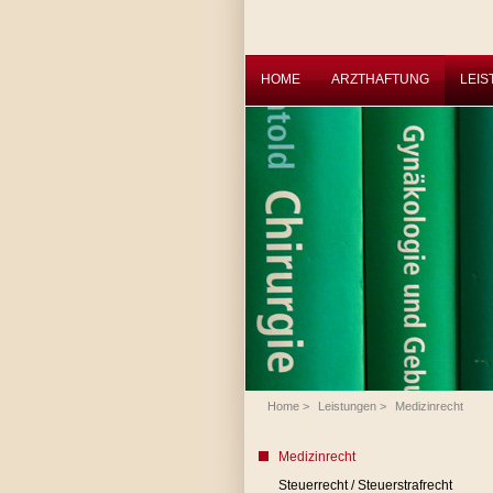
HOME
ARZTHAFTUNG
LEI
Home
>
Leistungen
>
Medizinrecht
Medizinrecht
Steuerrecht / Steuerstrafrecht