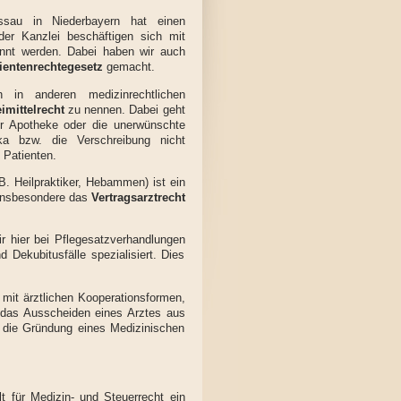
assau in Niederbayern hat einen
der Kanzlei beschäftigen sich mit
nannt werden. Dabei haben wir auch
ientenrechtegesetz
gemacht.
 in anderen medizinrechtlichen
imittelrecht
zu nennen. Dabei geht
r Apotheke oder die unerwünschte
a bzw. die Verschreibung nicht
 Patienten.
B. Heilpraktiker, Hebammen) ist ein
t insbesondere das
Vertragsarztrecht
ir hier bei Pflegesatzverhandlungen
d Dekubitusfälle spezialisiert. Dies
t ärztlichen Kooperationsformen,
 das Ausscheiden eines Arztes aus
h die Gründung eines Medizinischen
lt für Medizin- und Steuerrecht ein