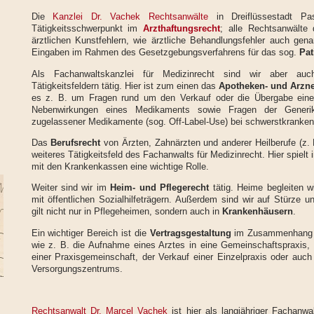
Die
Kanzlei Dr. Vachek Rechtsanwälte
in Dreiflüssestadt P
Tätigkeitsschwerpunkt im
Arzthaftungsrecht
; alle Rechtsanwälte 
ärztlichen Kunstfehlern, wie ärztliche Behandlungsfehler auch ge
Eingaben im Rahmen des Gesetzgebungsverfahrens für das sog.
Pat
Als Fachanwaltskanzlei für Medizinrecht sind wir aber auch
Tätigkeitsfeldern tätig. Hier ist zum einen das
Apotheken- und Arzne
es z. B. um Fragen rund um den Verkauf oder die Übergabe eine
Nebenwirkungen eines Medikaments sowie Fragen der Generik
zugelassener Medikamente (sog. Off-Label-Use) bei schwerstkranken
Das
Berufsrecht
von Ärzten, Zahnärzten und anderer Heilberufe (z. 
weiteres Tätigkeitsfeld des Fachanwalts für Medizinrecht. Hier spiel
mit den Krankenkassen eine wichtige Rolle.
Weiter sind wir im
Heim- und Pflegerecht
tätig. Heime begleiten w
mit öffentlichen Sozialhilfeträgern. Außerdem sind wir auf Stürze un
gilt nicht nur in Pflegeheimen, sondern auch in
Krankenhäusern
.
Ein wichtiger Bereich ist die
Vertragsgestaltung
im Zusammenhang mi
wie z. B. die Aufnahme eines Arztes in eine Gemeinschaftspraxis,
einer Praxisgemeinschaft, der Verkauf einer Einzelpraxis oder auc
Versorgungszentrums.
Rechtsanwalt Dr. Marcel Vachek
ist hier als langjähriger Fachanwa